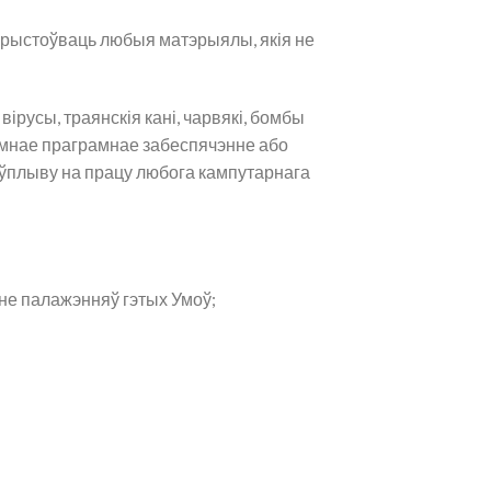
рыстоўваць любыя матэрыялы, якія не
усы, траянскія кані, чарвякі, бомбы
ламнае праграмнае забеспячэнне або
ўплыву на працу любога кампутарнага
не палажэнняў гэтых Умоў;