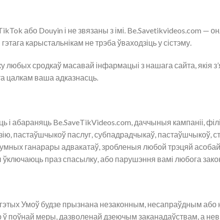
kTok або Douyin і не звязаны з імі. Be.Savetikvideos.com — 
 гэтага карыстальнікам не трэба ўваходзіць у сістэму.
зку любых сродкаў масавай інфармацыі з нашага сайта, якія
та цалкам ваша адказнасць.
 і абараняць Be.SaveTikVideos.com, даччыныя кампаніі, філ
нзію, пастаўшчыкоў паслуг, субпадрадчыкаў, пастаўшчыкоў, с
разумных ганарары адвакатаў, зробленыя любой трэцяй асобай
ы ўключаюць праз спасылку, або парушэння вамі любога закон
е гэтых Умоў будзе прызнана незаконным, несапраўдным або
ню ў поўнай меры, дазволенай дзеючым заканадаўствам, а не