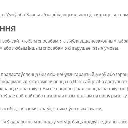
аконт Умоў або Заявы аб канфідэнцыяльнасці, звяжыцеся з на
АННЯ
 вэб-сайт любым спосабам, які з’яўляецца незаконным, абр
м або любым іншым спосабам, які парушае гэтыя ўмовы.
 прадастаўляецца без якіх-небудзь гарантый, умоў або гаран
 інфармацыя, якая змяшчаецца на Вэб-сайце або даступная п
адзявацца як на такую. Вы не павінны спадзявацца на такую 
тоўвае вэб-сайт або названая на ім, цалкам на вашу рызыку 
я асобы, звязаныя з намі, гэтым яўна выключаем:
якія ў адваротным выпадку могуць быць прадугледжаны зак