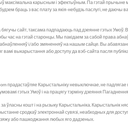
быў максімальна карысным і эфектыўным. Па гэтай прычыне м
 будзем браць з вас плату за якія-небудзь паслугі, не даючы 
бягучы сайт, таксама падпадаюць пад дзеянне гэтых Умоў. В
бы час на гэтай старонцы. Мы пакідаем за сабой права абн
 абнаўленняў і/або змяненняў на нашым сайце. Вы абавяза
яг вамі выкарыстання або доступу да вэб-сайта пасля публі
.com прадастаўляе Карыстальніку невыключнае, не падлягае
умовамі гэтых Умоў і на працягу тэрміну дзеяння Пагаднення
а ўласны кошт і на рызыку Карыстальніка. Карыстальнік няс
станне сродкаў электроннай сувязі, неабходных для доступ
адзяжу або пашкоджання любых яго дадзеных.