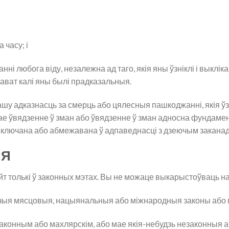
 часу; і
і любога віду, незалежна ад таго, якія яны ўзніклі і выкліка
ават калі яны былі прадказальныя.
шу адказнасць за смерць або цялесныя пашкоджанні, якія ўзн
ае ўвядзенне ў зман або ўвядзенне ў зман адносна фундаме
ыключана або абмежавана ў адпаведнасці з дзеючым закана
НЯ
 толькі ў законных мэтах. Вы не можаце выкарыстоўваць на
ыя мясцовыя, нацыянальныя або міжнародныя законы або 
конным або махлярскім, або мае якія-небудзь незаконныя аб