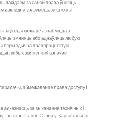
ы пакідаем за сабой права ўносіць
вам дакладна зразумець, за што вы
ы заўсёды можаце азнаёміцца ​​з
аўляць, змяняць або аднаўляць любую
ны перыядычна правяраць гэтую
кацыі любых змяненняў азначае
 перадачы, абмежаванае права доступу і
.
е адказнасць за выкананне тэхнічных і
у і выкарыстання Сэрвісу. Карыстальнік