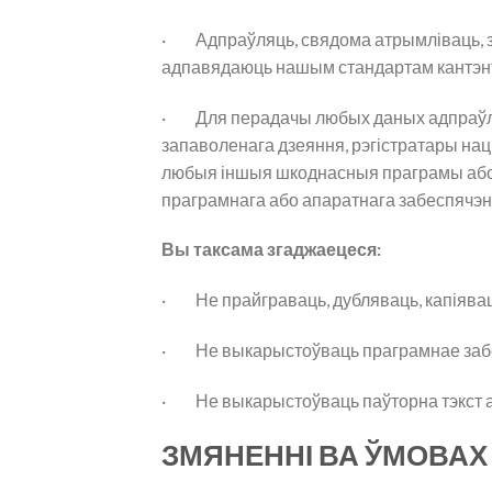
· Адпраўляць, свядома атрымліваць, з
адпавядаюць нашым стандартам кантэн
· Для перадачы любых даных адпраўляйц
запаволенага дзеяння, рэгістратары на
любыя іншыя шкоднасныя праграмы або 
праграмнага або апаратнага забеспячэн
Вы таксама згаджаецеся:
· Не прайграваць, дубляваць, капіявац
· Не выкарыстоўваць праграмнае забес
· Не выкарыстоўваць паўторна тэкст або
ЗМЯНЕННІ ВА ЎМОВАХ