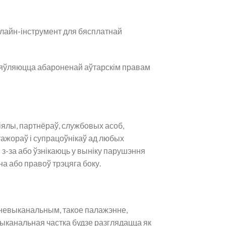
онлайн-інструмент для бясплатнай
 з’яўляюцца абароненай аўтарскім правам
іялы, партнёраў, службовых асоб,
тажораў і супрацоўнікаў ад любых
 з-за або ўзнікаюць у выніку парушэння
а або правоў трэцяга боку.
 невыканальным, такое палажэнне,
выканальная частка будзе разглядацца як