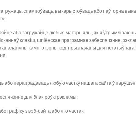
агружаць, спампоўваць, выкарыстоўваць або паўторна выка
ту;
е або загружайце любыя матэрыялы, якія ўтрымліваюць вір
цісканняў клавіш, шпіёнскае праграмнае забеспячэнне, рэк
аналагічны камп’ютэрны код, прызначаны для негатыўнага 
ня .
ь або перапрадаваць любую частку нашага сайта ў парушэн
пячэнне для блакіроўкі рэкламы;
 графіку з вэб-сайта або яго частак.