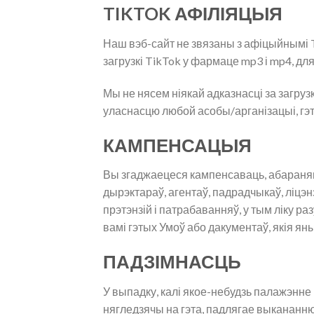
TIKTOK АФІЛІЯЦЫЯ
Наш вэб-сайт не звязаны з афіцыйнымі Ti
загрузкі TikTok у фармаце mp3 і mp4, для
Мы не нясем ніякай адказнасці за загру
уласнасцю любой асобы/арганізацыі, гэ
КАМПЕНСАЦЫЯ
Вы згаджаецеся кампенсаваць, абараняць
дырэктараў, агентаў, падрадчыкаў, ліцэ
прэтэнзій і патрабаванняў, у тым ліку 
вамі гэтых Умоў або дакументаў, якія ян
ПАДЗІМНАСЦЬ
У выпадку, калі якое-небудзь палажэнн
нягледзячы на ​​гэта, падлягае выканан