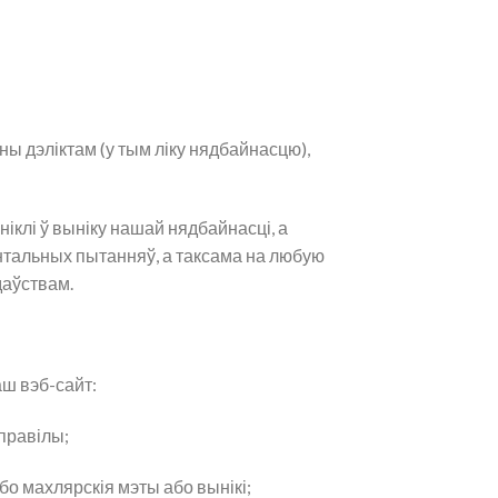
ны дэліктам (у тым ліку нядбайнасцю),
іклі ў выніку нашай нядбайнасці, а
нтальных пытанняў, а таксама на любую
даўствам.
ш вэб-сайт:
правілы;
о махлярскія мэты або вынікі;