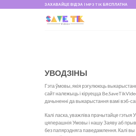
Skip
ЗАХАВАЙЦЕ ВІДЭА І MP3 TIK БЯСПЛАТНА
to
content
УВОДЗІНЫ
Гэта ўмовы, якія рэгулююць выкарыстанне 
сайт належыць і кіруецца Be.SaveTikVide
дачыненні да выкарыстання вамі вэб-са
Калі ласка, уважліва прачытайце гэтыя
цяперашнія Умовы і нашу Заяву аб прыв
без папярэдняга паведамлення. Калі вы 