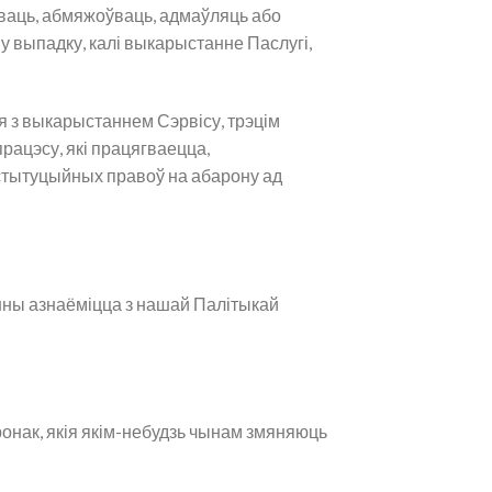
аваць, абмяжоўваць, адмаўляць або
у выпадку, калі выкарыстанне Паслугі,
 з выкарыстаннем Сэрвісу, трэцім
рацэсу, які працягваецца,
нстытуцыйных правоў на абарону ад
ны азнаёміцца ​​з нашай Палітыкай
онак, якія якім-небудзь чынам змяняюць