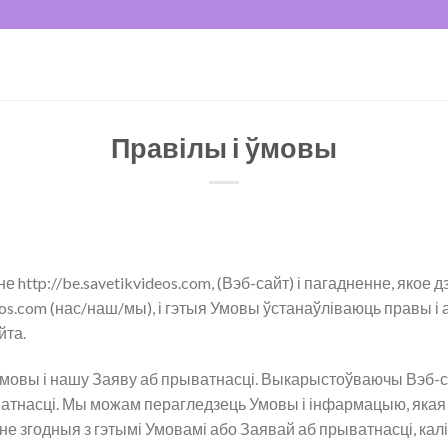
Правілы і ўмовы
http://be.savetikvideos.com, (Вэб-сайт) і пагадненне, якое дз
os.com (нас/наш/мы), і гэтыя Умовы ўстанаўліваюць правы і а
йта.
 Умовы і нашу Заяву аб прыватнасці. Выкарыстоўваючы Вэб-
атнасці. Мы можам перагледзець Умовы і інфармацыю, якая 
не згодныя з гэтымі Умовамі або Заявай аб прыватнасці, ка