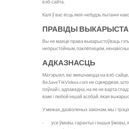
вэб-сайта.
Калі ў вас ёсць якія-небудзь пытанні н
ПРАВІДЫ ВЫКАРЫСТ
Вы не маеце права выкарыстоўваць гэты
непрыстойным, паклёпніцкім, ненавісны
АДКАЗНАСЦЬ
Матэрыял, які змяшчаецца на вэб-сайце,
Be.SaveTikVideos.com не сцвярджае, што
поўнай і, адпаведна, на яе не варта сп
вамі і любой іншай асобай, якая выкарыс
У межах, дазволеных законам, мы і трэці
· усе ўмовы, гарантыі і іншыя ўмовы, 