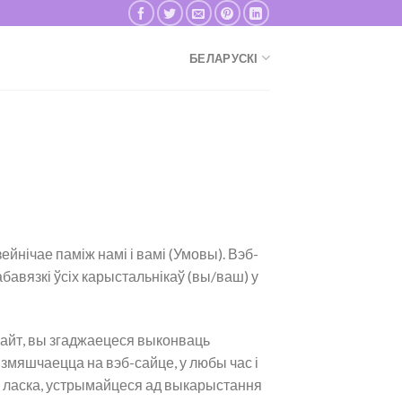
БЕЛАРУСКІ
ейнічае паміж намі і вамі (Умовы). Вэб-
бавязкі ўсіх карыстальнікаў (вы/ваш) у
сайт, вы згаджаецеся выконваць
змяшчаецца на вэб-сайце, у любы час і
лі ласка, устрымайцеся ад выкарыстання