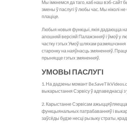
Мы імкнемся да таго, каб наш вэб-сайт 
змены ў паслугі ў любы час. Мы ніколі не
плаціце.
Любыя новыя функцыі, якія дадаюцца на 
апошняй версіяй Палажэнняў і ўмоў у лю
частку гэтых Умоў шляхам размяшчэння
старонку на наяўнасць змяненняў. Прац
прыняцце гэтых змяненняў.
УМОВЫ ПАСЛУГІ
1. На дадзены момант Be.SaveTikVideos
выкарыстання Сэрвісу ў адпаведнасці з 
2. Карыстанне Сэрвісам ажыццяўляецца з
функцыянальных патрабаванняў і выкары
заўсёды будзе несці рызыку страты, кр