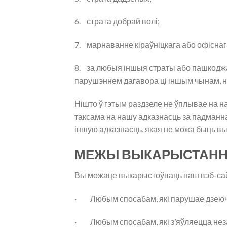
6. страта добрай волі;
7. марнаванне кіраўніцкага або офіснага
8. за любыя іншыя страты або пашкоджанн
парушэннем дагавора ці іншым чынам, н
Нішто ў гэтым раздзеле не ўплывае на на
таксама на нашу адказнасць за падманн
іншую адказнасць, якая не можа быць в
МЕЖЫ ВЫКАРЫСТАН
Вы можаце выкарыстоўваць наш вэб-сайт
· Любым спосабам, які парушае дзеюч
· Любым спосабам, які з’яўляецца неза