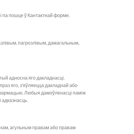
мі па пошце ў Кантактнай форме.
азлівым, пагрозлівым, дамагальным,
тый адносна яго дакладнасці.
раз яго, з’яўляецца дакладнай або
​​інфармацыю. Любыя дамоўленасці паміж
і адказнасць.
онам, агульным правам або правам