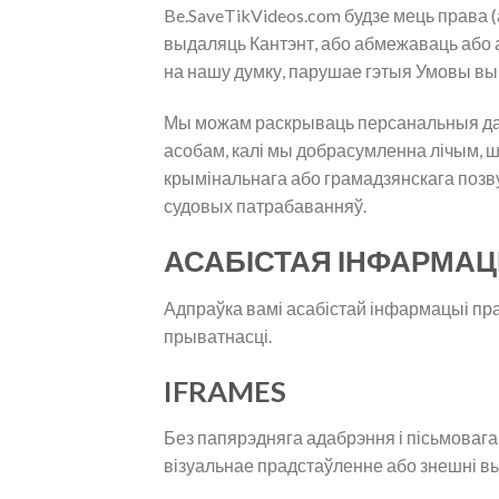
Be.SaveTikVideos.com будзе мець права 
выдаляць Кантэнт, або абмежаваць або ад
на нашу думку, парушае гэтыя Умовы в
Мы можам раскрываць персанальныя даны
асобам, калі мы добрасумленна лічым, ш
крымінальнага або грамадзянскага позву
судовых патрабаванняў.
АСАБІСТАЯ ІНФАРМА
Адпраўка вамі асабістай інфармацыі пра
прыватнасці.
IFRAMES
Без папярэдняга адабрэння і пісьмовага
візуальнае прадстаўленне або знешні в