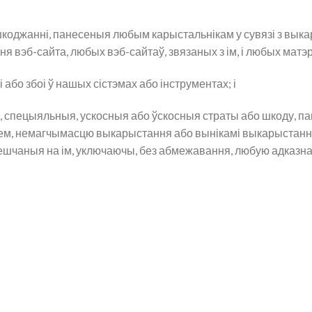
коджанні, панесеныя любым карыстальнікам у сувязі з вы
 вэб-сайта, любых вэб-сайтаў, звязаных з ім, і любых матэ
о збоі ў нашых сістэмах або інструментах; і
спецыяльныя, ускосныя або ўскосныя страты або шкоду, па
ннем, немагчымасцю выкарыстання або вынікамі выкарыстання
мешчаныя на ім, уключаючы, без абмежавання, любую адказна