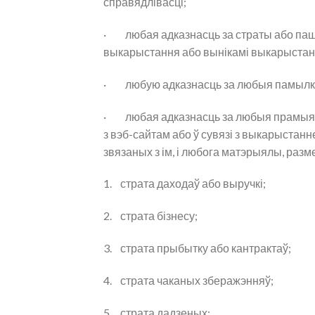
справядлівасці;
· любая адказнасць за страты або паш
выкарыстання або вынікамі выкарыстання
· любую адказнасць за любыя памылкі аб
· любая адказнасць за любыя прамыя, 
з вэб-сайтам або ў сувязі з выкарыста
звязаных з ім, і любога матэрыялы, раз
1. страта даходаў або выручкі;
2. страта бізнесу;
3. страта прыбытку або кантрактаў;
4. страта чаканых зберажэнняў;
5. страта дадзеных;