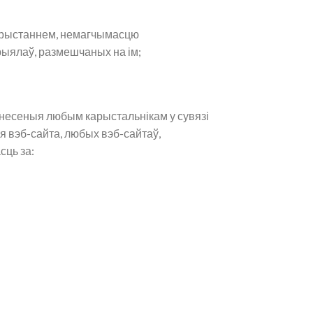
карыстаннем, немагчымасцю
рыялаў, размешчаных на ім;
несеныя любым карыстальнікам у сувязі
 вэб-сайта, любых вэб-сайтаў,
сць за: